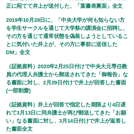
正に宛てて井上が送付した、「葉書表裏面」全文
2019年10月28日に、「中央大学が何も知らない方
を学生サークルを通じて大学祭の講演会に招聘し、
その方を通じて通常状態を偽装しようとしているこ
とに気付いた井上が、その方に事前に送信した
DM」全文
（証拠資料）2020年2月25日付けで中央大元専任教
員の代理人弁護士から郵送されてきた「御報告」な
る書面に対し、2月29日付けで井上が回答した書面
(一部割愛)
（証拠資料）井上が回答で指定した期限より4日遅
れて3月13日に同弁護士が再び郵送してきた「お願
い」なる書面に対し、3月14日付けで井上が返答し
た書面全文