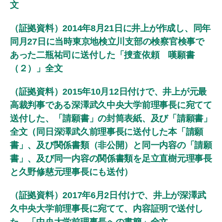
文
（証拠資料）2014年8月21日に井上が作成し、同年
同月27日に当時東京地検立川支部の検察官検事で
あった二瓶祐司に送付した「捜査依頼 嘆願書
（２）」全文
（証拠資料）2015年10月12日付けで、井上が元最
高裁判事である深澤武久中央大学前理事長に宛てて
送付した、「請願書」の封筒表紙、及び「請願書」
全文（同日深澤武久前理事長に送付した本「請願
書」、及び関係書類（非公開）と同一内容の「請願
書」、及び同一内容の関係書類を足立直樹元理事長
と久野修慈元理事長にも送付）
（証拠資料）2017年6月2日付けで、井上が深澤武
久中央大学前理事長に宛てて、内容証明で送付し