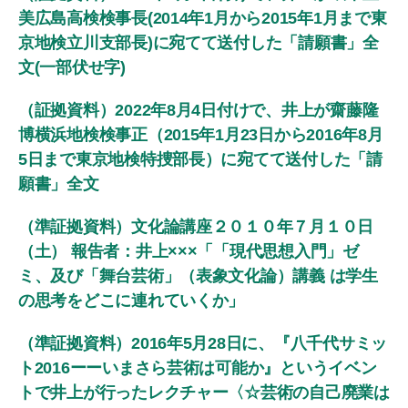
美広島高検検事長(2014年1月から2015年1月まで東
京地検立川支部長)に宛てて送付した「請願書」全
文(一部伏せ字)
（証拠資料）2022年8月4日付けで、井上が齋藤隆
博横浜地検検事正（2015年1月23日から2016年8月
5日まで東京地検特捜部長）に宛てて送付した「請
願書」全文
（準証拠資料）文化論講座２０１０年７月１０日
（土） 報告者：井上×××「「現代思想入門」ゼ
ミ、及び「舞台芸術」（表象文化論）講義 は学生
の思考をどこに連れていくか」
（準証拠資料）2016年5月28日に、『八千代サミッ
ト2016ーーいまさら芸術は可能か』というイベン
トで井上が行ったレクチャー〈☆芸術の自己廃業は