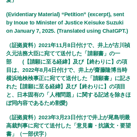
愛）
(Evidentiary Material) “Petition” (excerpt), sent
by Inoue to Minister of Justice Keisuke Suzuki
on January 7, 2025. (Translated using ChatGPT.)
（証拠資料）2021年11月8日付けで、井上が古川禎
久元法務大臣に宛てて送付した「請願書」の一
部 (【請願に至る経緯】及び【終わりに】の項
目は、2022年8月4日付けで、井上が齋藤隆博当時
横浜地検検事正に宛てて送付した「請願書」に記さ
れた【請願に至る経緯】及び【終わりに】の項目
と、日本固有の「人権問題」に関する記述を除きほ
ぼ同内容であるため割愛)
（証拠資料）2023年3月23日付けで井上が尾島明最
高裁判事に宛てて送付した「意見書・抗議文・要望
書」（一部伏字）