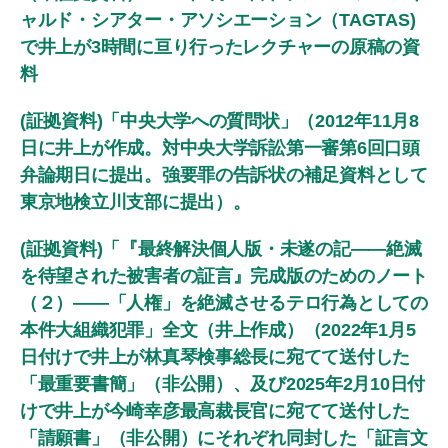
ャルド・シアター・アソシエーション（TAGTAS)
で井上が3時間に亘り行ったレクチャーの原稿の資
料
(証拠資料)「中央大学への質問状」（2012年11月8
日に井上が作成。対中央大学訴訟第一審第6回口頭
弁論期日に提出。強要罪の告訴状の補足資料として
東京地検立川支部に提出）。
(証拠資料)「『最終解決個人版・未遂の記――絶滅
を待望された被害者の証言』完成版のためのノート
（２）――「人権」を絶滅させるテロ行為としての
本件大組織犯罪」全文（井上作成）（2022年1月5
日付けで井上が林真琴検事総長に宛てて送付した
「最重要書簡」（非公開）、及び2025年2月10日付
けで井上が今崎幸彦最高裁長官に宛てて送付した
「請願書」（非公開）にそれぞれ同封した「証言文