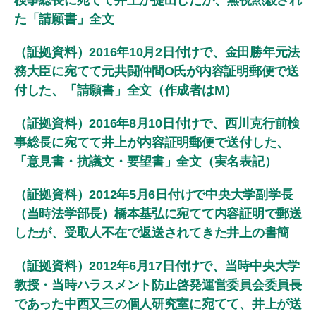
検事総長に宛てて井上が提出したが、無視黙殺され
た「請願書」全文
（証拠資料）2016年10月2日付けで、金田勝年元法
務大臣に宛てて元共闘仲間O氏が内容証明郵便で送
付した、「請願書」全文（作成者はM）
（証拠資料）2016年8月10日付けで、西川克行前検
事総長に宛てて井上が内容証明郵便で送付した、
「意見書・抗議文・要望書」全文（実名表記）
（証拠資料）2012年5月6日付けで中央大学副学長
（当時法学部長）橋本基弘に宛てて内容証明で郵送
したが、受取人不在で返送されてきた井上の書簡
（証拠資料）2012年6月17日付けで、当時中央大学
教授・当時ハラスメント防止啓発運営委員会委員長
であった中西又三の個人研究室に宛てて、井上が送