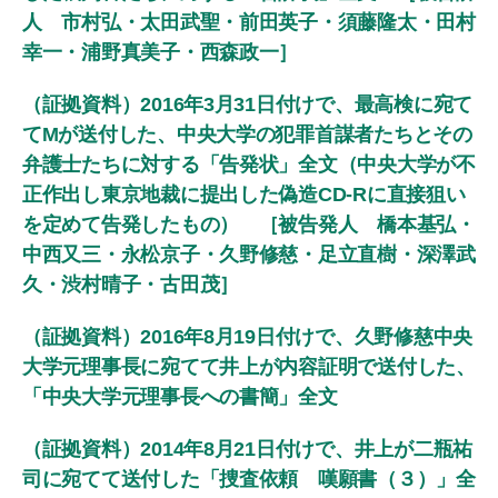
人 市村弘・太田武聖・前田英子・須藤隆太・田村
幸一・浦野真美子・西森政一］
（証拠資料）2016年3月31日付けで、最高検に宛て
てMが送付した、中央大学の犯罪首謀者たちとその
弁護士たちに対する「告発状」全文（中央大学が不
正作出し東京地裁に提出した偽造CD-Rに直接狙い
を定めて告発したもの） ［被告発人 橋本基弘・
中西又三・永松京子・久野修慈・足立直樹・深澤武
久・渋村晴子・古田茂］
（証拠資料）2016年8月19日付けで、久野修慈中央
大学元理事長に宛てて井上が内容証明で送付した、
「中央大学元理事長への書簡」全文
（証拠資料）2014年8月21日付けで、井上が二瓶祐
司に宛てて送付した「捜査依頼 嘆願書（３）」全