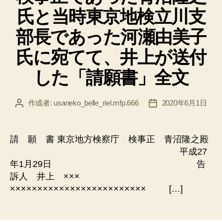
氏と当時東京地検立川支
部長であった河瀬由美子
氏に宛てて、井上が送付
した「請願書」全文
作成者:
usaneko_belle_riel.mfp.666
2020年6月1日
投
投
稿
稿
者
日
請 願 書 東京地方検察庁 検事正 青沼隆之殿
平成27
年1月29日 告
訴人 井上 ×××
××××××××××××××××××××××××× […]