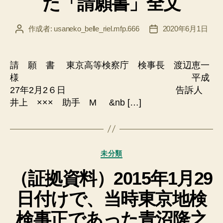
た「請願書」全文
作成者:
usaneko_belle_riel.mfp.666
2020年6月1日
投
投
稿
稿
者
日
請 願 書 東京高等検察庁 検事長 渡辺恵一
様 平成
27年2月2６日 告訴人
井上 ××× 助手 M &nb […]
カ
未分類
テ
（証拠資料）2015年1月29
ゴ
リ
日付けで、当時東京地検
ー
検事正であった青沼隆之