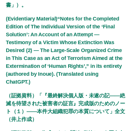
書」）。
(Evidentiary Material)“Notes for the Completed
Edition of The Individual Version of the ‘Final
Solution’: An Account of an Attempt —
Testimony of a Victim Whose Extinction Was
Desired (2) — The Large-Scale Organized Crime
in This Case as an Act of Terrorism Aimed at the
Extermination of ‘Human Rights’,” in its entirety
(authored by Inoue). (Translated using
ChatGPT.)
（証拠資料）「『最終解決個人版・未遂の記――絶
滅を待望された被害者の証言』完成版のためのノー
ト（１）――本件大組織犯罪の本質について」全文
（井上作成）