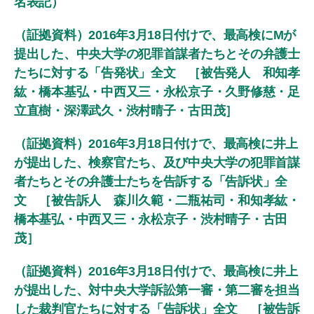
名表記）
（証拠資料）2016年3月18日付けで、最高検にMが
提出した、中央大学の犯罪首謀者たちとその弁護士
たちに対する「告発状」全文 ［被告発人 和知孝
紘・橋本基弘・中西又三・永松京子・久野修慈・足
立直樹・深澤武久・渋村晴子・古田茂］
（証拠資料）2016年3月18日付けで、最高検に井上
が提出した、検察官たち、及び中央大学の犯罪首謀
者たちとその弁護士たちを告訴する「告訴状」全
文 ［被告訴人 森川久範・二瓶祐司・和知孝紘・
橋本基弘・中西又三・永松京子・渋村晴子・古田
茂］
（証拠資料）2016年3月18日付けで、最高検に井上
が提出した、対中央大学訴訟第一審・第二審を担当
した裁判官たちに対する「告訴状」全文 ［被告訴