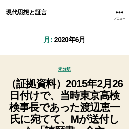
現代思想と証言
メニュー
月:
2020年6月
カ
未分類
テ
（証拠資料）2015年2月26
ゴ
リ
日付けで、当時東京高検
ー
検事長であった渡辺恵一
氏に宛てて、Mが送付し